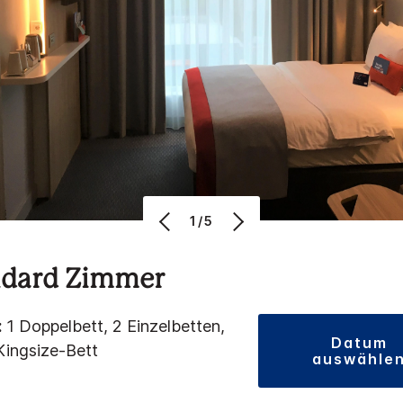
1/5
ndard Zimmer
:
1 Doppelbett, 2 Einzelbetten,
datum
Kingsize-Bett
auswähle