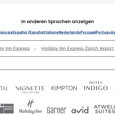
In anderen Sprachen anzeigen
rançais
Español (España)
Italiano
Nederlands
Русский
Portuguê
ay Inn Express
Holiday Inn Express Zürich Airport