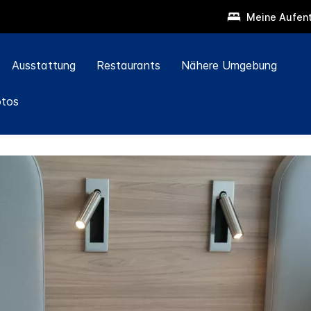
Meine Aufent
Ausstattung
Restaurants
Nähere Umgebung
otos