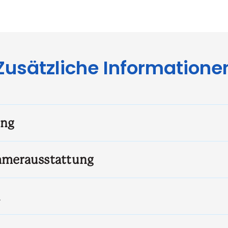
Zusätzliche Informatione
ung
immerausstattung
h