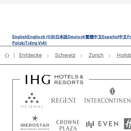
English
Englisch (GB)
日本語
Deutsch
繁體中文
Español
中文
F
Polski
Tiếng Việt
Entdecke
Schweiz
Zürich
Holid