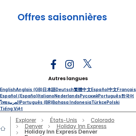
Offres saisonnières
Autres langues
English
Anglais (GB)
日本語
Deutsch
繁體中文
Español
中文
Français
Español (España)
Italiano
Nederlands
Русский
Português
한국어
ไทย
العربية
Português (BR)
Bahasa Indonesia
Türkçe
Polski
Tiếng Việt
Explorer
États-Unis
Colorado
Denver
Holiday Inn Express
Holiday Inn Express Denver