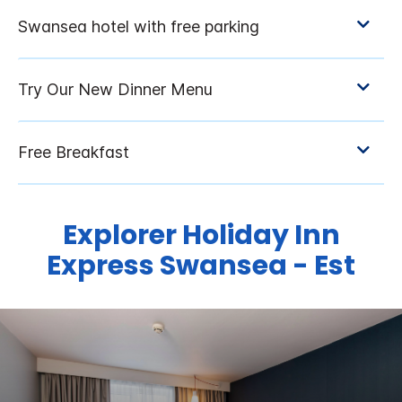
Explorer
Holiday Inn
Express
Swansea - Est