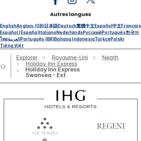
Autres langues
English
Anglais (GB)
日本語
Deutsch
繁體中文
Español
中文
Français
Español (España)
Italiano
Nederlands
Русский
Português
한국어
ไทย
العربية
Português (BR)
Bahasa Indonesia
Türkçe
Polski
Tiếng Việt
Explorer
Royaume-Uni
Neath
Holiday Inn Express
Holiday Inn Express
Swansea - Est