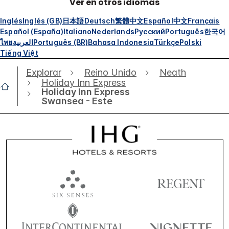
Ver en otros idiomas
Inglés
Inglés (GB)
日本語
Deutsch
繁體中文
Español
中文
Français
Español (España)
Italiano
Nederlands
Русский
Português
한국어
ไทย
العربية
Português (BR)
Bahasa Indonesia
Türkçe
Polski
Tiếng Việt
Explorar
Reino Unido
Neath
Holiday Inn Express
Holiday Inn Express
Swansea - Este