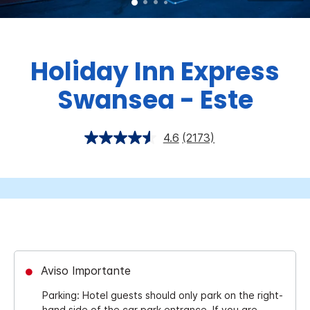
Holiday Inn Express
Swansea - Este
4.6
(2173)
Aviso Importante
Parking: Hotel guests should only park on the right-
hand side of the car park entrance. If you are