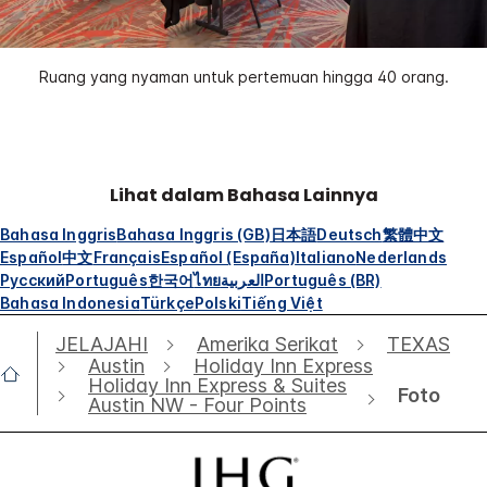
Ruang yang nyaman untuk pertemuan hingga 40 orang.
Lihat dalam Bahasa Lainnya
Bahasa Inggris
Bahasa Inggris (GB)
日本語
Deutsch
繁體中文
Español
中文
Français
Español (España)
Italiano
Nederlands
Русский
Português
한국어
ไทย
العربية
Português (BR)
Bahasa Indonesia
Türkçe
Polski
Tiếng Việt
JELAJAHI
Amerika Serikat
TEXAS
Austin
Holiday Inn Express
Holiday Inn Express & Suites
Foto
Austin NW - Four Points