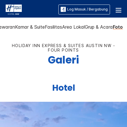
Log Masuk / Bergabung
awaran
Kamar & Suite
Fasilitas
Area Lokal
Grup & Acara
Foto
HOLIDAY INN EXPRESS & SUITES
AUSTIN NW -
FOUR POINTS
Galeri
Hotel