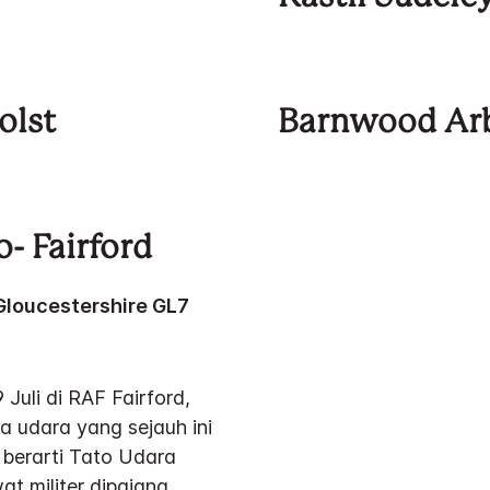
olst
Barnwood Ar
o- Fairford
 Gloucestershire GL7
Juli di RAF Fairford,
ta udara yang sejauh ini
 berarti Tato Udara
t militer dipajang