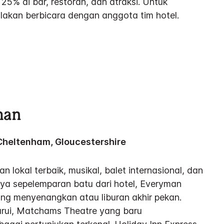
 25% di bar, restoran, dan atraksi. Untuk
 silakan berbicara dengan anggota tim hotel.
man
 Cheltenham, Gloucestershire
 lokal terbaik, musikal, balet internasional, dan
ya sepelemparan batu dari hotel, Everyman
g menyenangkan atau liburan akhir pekan.
harui, Matchams Theatre yang baru