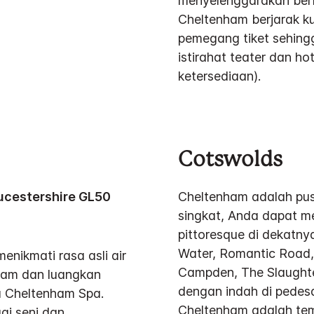
menyelenggarakan berba
Cheltenham berjarak ku
pemegang tiket sehin
istirahat teater dan h
ketersediaan).
Cotswolds
oucestershire GL50
Cheltenham adalah pu
singkat, Anda dapat m
pittoresque di dekatny
Water, Romantic Road,
ikmati rasa asli air
Campden, The Slaughter
ham dan luangkan
dengan indah di pedes
a Cheltenham Spa.
Cheltenham adalah temp
ai seni dan