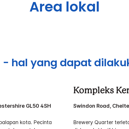
Area lokal
 - hal yang dapat dilak
Kompleks Ken
estershire GL50 4SH
Swindon Road, Chelt
balapan kota. Pecinta
Brewery Quarter terle