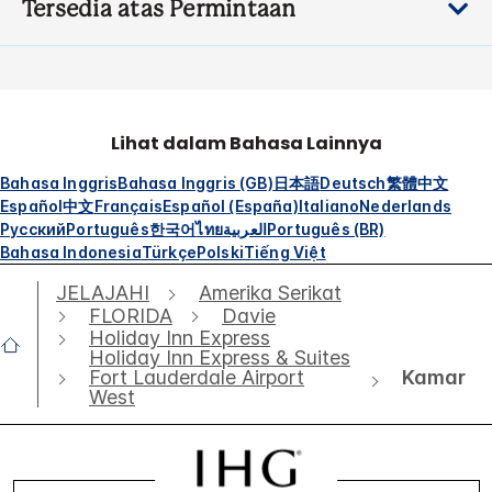
Tersedia atas Permintaan
Lihat dalam Bahasa Lainnya
Bahasa Inggris
Bahasa Inggris (GB)
日本語
Deutsch
繁體中文
Español
中文
Français
Español (España)
Italiano
Nederlands
Русский
Português
한국어
ไทย
العربية
Português (BR)
Bahasa Indonesia
Türkçe
Polski
Tiếng Việt
JELAJAHI
Amerika Serikat
FLORIDA
Davie
Holiday Inn Express
Holiday Inn Express & Suites
Kamar
Fort Lauderdale Airport
West