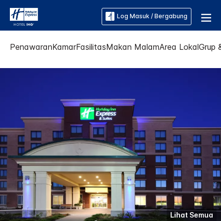
Log Masuk / Bergabung
Penawaran
Kamar
Fasilitas
Makan Malam
Area Lokal
Grup 
Lihat Semua