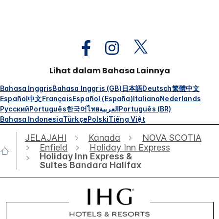
Lihat dalam Bahasa Lainnya
Bahasa Inggris
Bahasa Inggris (GB)
日本語
Deutsch
繁體中文
Español
中文
Français
Español (España)
Italiano
Nederlands
Русский
Português
한국어
ไทย
العربية
Português (BR)
Bahasa Indonesia
Türkçe
Polski
Tiếng Việt
JELAJAHI
Kanada
NOVA SCOTIA
Enfield
Holiday Inn Express
Holiday Inn Express &
Suites Bandara Halifax