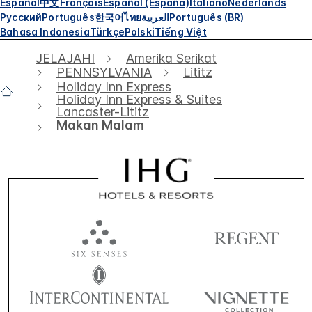
Español
中文
Français
Español (España)
Italiano
Nederlands
Русский
Português
한국어
ไทย
العربية
Português (BR)
Bahasa Indonesia
Türkçe
Polski
Tiếng Việt
JELAJAHI
Amerika Serikat
PENNSYLVANIA
Lititz
Holiday Inn Express
Holiday Inn Express & Suites
Lancaster-Lititz
Makan Malam