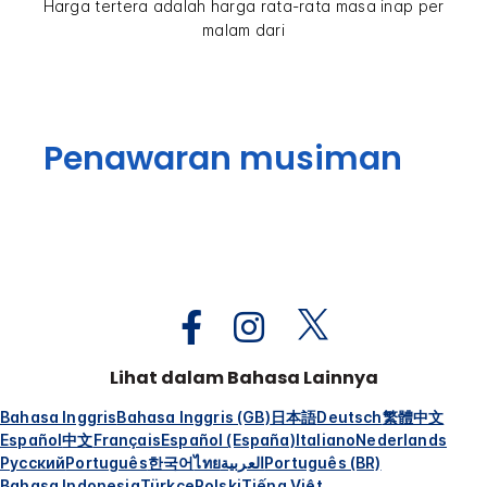
Harga tertera adalah harga rata-rata masa inap per
malam dari
Penawaran musiman
Lihat dalam Bahasa Lainnya
Bahasa Inggris
Bahasa Inggris (GB)
日本語
Deutsch
繁體中文
Español
中文
Français
Español (España)
Italiano
Nederlands
Русский
Português
한국어
ไทย
العربية
Português (BR)
Bahasa Indonesia
Türkçe
Polski
Tiếng Việt