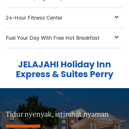
JELAJAHI
Holiday Inn
Express & Suites
Perry
Tidur nyenyak, istirahat nyaman