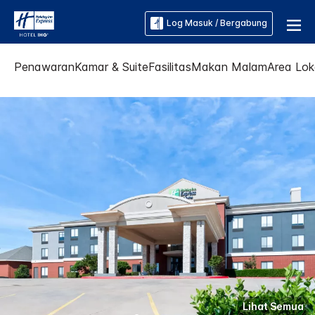
Log Masuk / Bergabung
Penawaran
Kamar & Suite
Fasilitas
Makan Malam
Area Lok
Lihat Semua