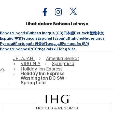
Lihat dalam Bahasa Lainnya
Bahasa Inggris
Bahasa Inggris (GB)
日本語
Deutsch
繁體中文
Español
中文
Français
Español (España)
Italiano
Nederlands
Русский
Português
한국어
ไทย
العربية
Português (BR)
Bahasa Indonesia
Türkçe
Polski
Tiếng Việt
JELAJAHI
Amerika Serikat
VIRGINIA
Springfield
Holiday Inn Express
Holiday Inn Express
Washington DC SW -
Springfield