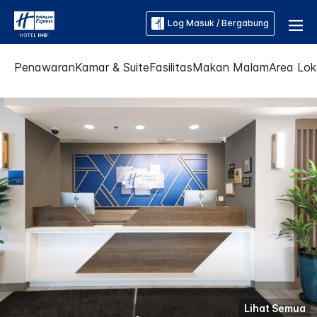
Log Masuk / Bergabung
Penawaran
Kamar & Suite
Fasilitas
Makan Malam
Area Lok
Lihat Semua