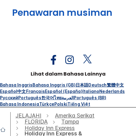
Penawaran musiman
Lihat dalam Bahasa Lainnya
Bahasa Inggris
Bahasa Inggris (GB)
日本語
Deutsch
繁體中文
Español
中文
Français
Español (España)
Italiano
Nederlands
Русский
Português
한국어
ไทย
العربية
Português (BR)
Bahasa Indonesia
Türkçe
Polski
Tiếng Việt
JELAJAHI
Amerika Serikat
FLORIDA
Tampa
Holiday Inn Express
Holiday Inn Express &