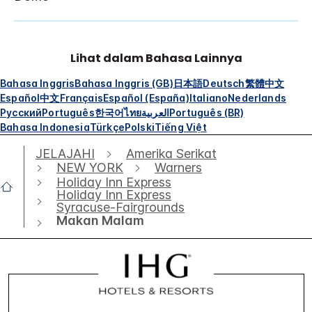
Lihat dalam Bahasa Lainnya
Bahasa Inggris
Bahasa Inggris (GB)
日本語
Deutsch
繁體中文
Español
中文
Français
Español (España)
Italiano
Nederlands
Русский
Português
한국어
ไทย
العربية
Português (BR)
Bahasa Indonesia
Türkçe
Polski
Tiếng Việt
JELAJAHI
Amerika Serikat
NEW YORK
Warners
Holiday Inn Express
Holiday Inn Express
Syracuse-Fairgrounds
Makan Malam