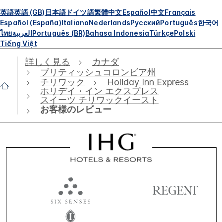
英語
英語 (GB)
日本語
ドイツ語
繁體中文
Español
中文
Français
Español (España)
Italiano
Nederlands
Русский
Português
한국어
ไทย
العربية
Português (BR)
Bahasa Indonesia
Türkçe
Polski
Tiếng Việt
詳しく見る
カナダ
ブリティッシュコロンビア州
チリワック
Holiday Inn Express
ホリデイ・イン エクスプレス
スイーツ チリワックイースト
お客様のレビュー