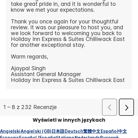
Wyświetl w innych językach
Angielski
Angielski (GB)
日本語
Deutsch
繁體中文
Español
中文
Français
Español (España)
Italiano
Nederlands
Русский