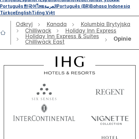
Português
한국어
ไทย
العربية
Português (BR)
Bahasa Indonesia
Türkçe
English
Tiếng Việt
Odkryj
Kanada
Kolumbia Brytyjska
Chilliwack
Holiday Inn Express
Holiday Inn Express & Suites
Opinie
Chilliwack East