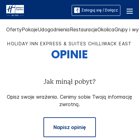
Zaloguj się / Dołącz
Oferty
Pokoje
Udogodnienia
Restauracje
Okolica
Grupy i w
HOLIDAY INN EXPRESS & SUITES
CHILLIWACK EAST
OPINIE
Jak minął pobyt?
Opisz swoje wrażenia. Cenimy sobie Twoją informację
zwrotną.
Napisz opinię