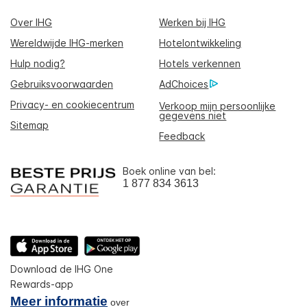
Over IHG
Werken bij IHG
Wereldwijde IHG-merken
Hotelontwikkeling
Hulp nodig?
Hotels verkennen
Gebruiksvoorwaarden
AdChoices
Privacy- en cookiecentrum
Verkoop mijn persoonlijke
gegevens niet
Sitemap
Feedback
Boek online van bel:
1 877 834 3613
Download de IHG One
Rewards-app
Meer informatie
over