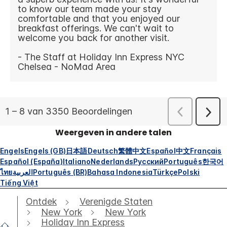
Weergeven in andere talen
Engels
Engels (GB)
日本語
Deutsch
繁體中文
Español
中文
Français
Español (España)
Italiano
Nederlands
Русский
Português
한국어
ไทย
العربية
Português (BR)
Bahasa Indonesia
Türkçe
Polski
Tiếng Việt
Ontdek
Verenigde Staten
New York
New York
Holiday Inn Express