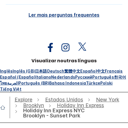
Ler mais perguntas frequentes
Visualizar noutras línguas
Inglês
Inglês (GB)
日本語
Deutsch
繁體中文
Español
中文
Français
Español (España)
Italiano
Nederlands
Русский
Português
한국어
ไทย
العربية
Português (BR)
Bahasa Indonesia
Türkçe
Polski
Tiếng Việt
Explore
Estados Unidos
New York
Brooklyn
Holiday Inn Express
Holiday Inn Express NYC
Brooklyn - Sunset Park