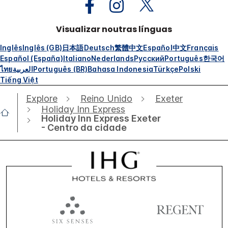
Visualizar noutras línguas
Inglês
Inglês (GB)
日本語
Deutsch
繁體中文
Español
中文
Français
Español (España)
Italiano
Nederlands
Русский
Português
한국어
ไทย
العربية
Português (BR)
Bahasa Indonesia
Türkçe
Polski
Tiếng Việt
Explore
Reino Unido
Exeter
Holiday Inn Express
Holiday Inn Express Exeter
- Centro da cidade