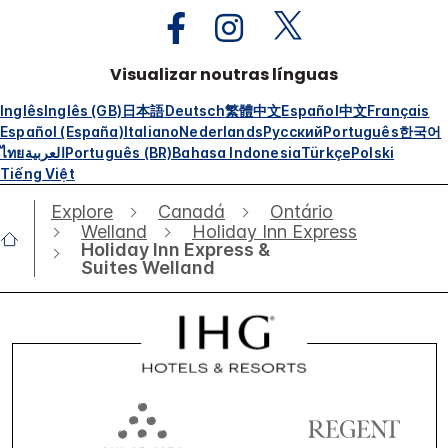
Visualizar noutras línguas
Inglês
Inglês (GB)
日本語
Deutsch
繁體中文
Español
中文
Français
Español (España)
Italiano
Nederlands
Русский
Português
한국어
ไทย
العربية
Português (BR)
Bahasa Indonesia
Türkçe
Polski
Tiếng Việt
Explore
Canadá
Ontário
Welland
Holiday Inn Express
Holiday Inn Express &
Suites Welland