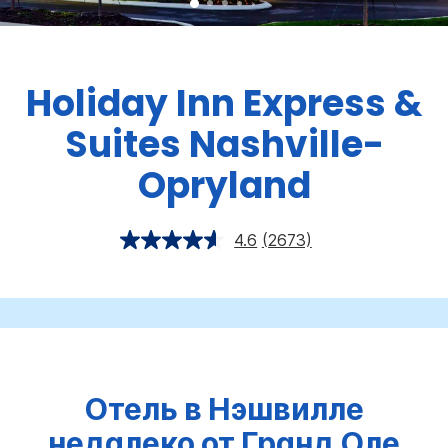
Holiday Inn Express &
Suites
Nashville-
Opryland
4.6
(2673)
Отель в Нэшвилле
недалеко от Гранд Оле