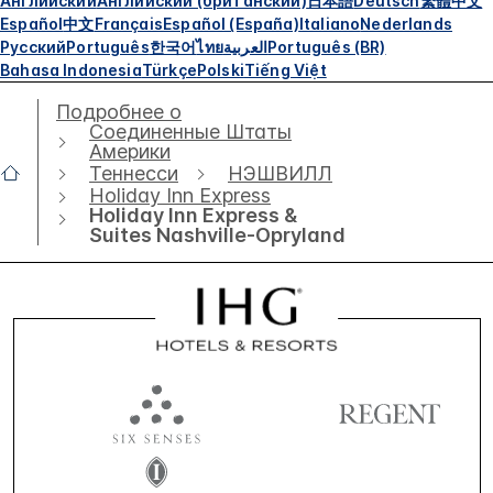
Английский
Английский (британский)
日本語
Deutsch
繁體中文
Español
中文
Français
Español (España)
Italiano
Nederlands
Русский
Português
한국어
ไทย
العربية
Português (BR)
Bahasa Indonesia
Türkçe
Polski
Tiếng Việt
Подробнее о
Соединенные Штаты
Америки
Теннесси
НЭШВИЛЛ
Holiday Inn Express
Holiday Inn Express &
Suites Nashville-Opryland