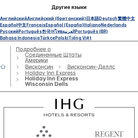
Другие языки
Английский
Английский (британский)
日本語
Deutsch
繁體中文
Español
中文
Français
Español (España)
Italiano
Nederlands
Русский
Português
한국어
ไทย
العربية
Português (BR)
Bahasa Indonesia
Türkçe
Polski
Tiếng Việt
Подробнее о
Соединенные Штаты
Америки
Висконсин
Висконсин-Деллс
Holiday Inn Express
Holiday Inn Express
Wisconsin Dells