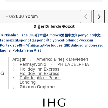
Diğer Dillerde Gözat
Turkish
İngilizce (GB)
日本語
Almanca
繁體中文
İspanyolca
中文
Fransızca
Español (España)
İtalyanca
Hollanda
Русский
Portekizce
한국어
ไทย
العربية
Português (BR)
Bahasa Endonezya
English
Polski
Tiếng Việt
Araştır
Amerika Birleşik Devletleri
Pennsylvania
PHILADELPHIA
Holiday Inn Express
Holiday Inn Express
Philadelphia - Penns
Landing
Gözden Geçirme