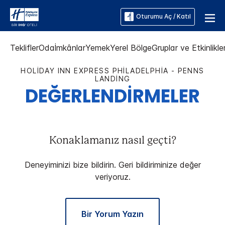
Oturumu Aç / Katıl
Teklifler
Oda
İmkânlar
Yemek
Yerel Bölge
Gruplar ve Etkinlikle
HOLIDAY INN EXPRESS
PHILADELPHIA - PENNS
LANDING
DEĞERLENDİRMELER
Konaklamanız nasıl geçti?
Deneyiminizi bize bildirin. Geri bildiriminize değer
veriyoruz.
Bir Yorum Yazın