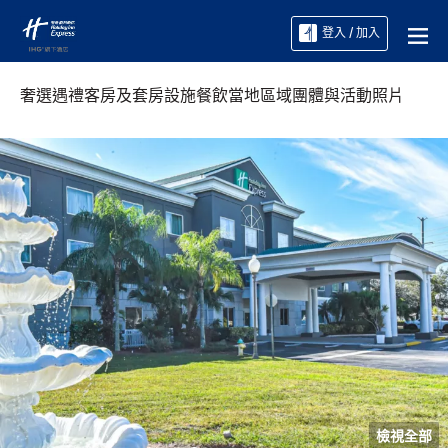
登入 / 加入
奢選遇禮
客房及套房
設施
餐飲
當地區域
團體與活動
照片
檢視全部