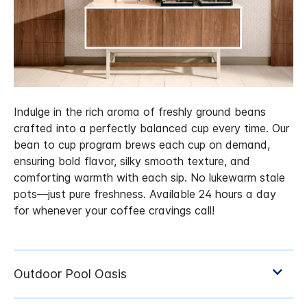
Indulge in the rich aroma of freshly ground beans
crafted into a perfectly balanced cup every time. Our
bean to cup program brews each cup on demand,
ensuring bold flavor, silky smooth texture, and
comforting warmth with each sip. No lukewarm stale
pots—just pure freshness. Available 24 hours a day
for whenever your coffee cravings call!