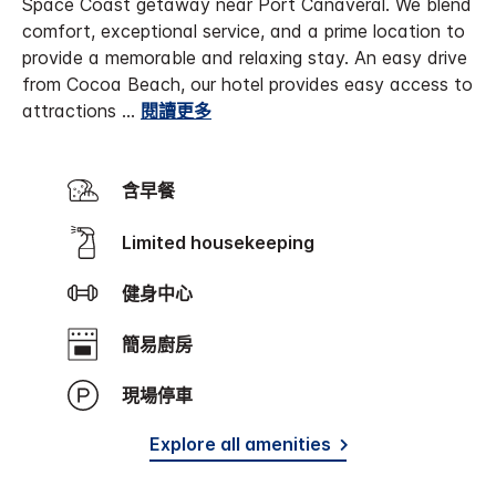
Space Coast getaway near Port Canaveral. We blend
comfort, exceptional service, and a prime location to
provide a memorable and relaxing stay.
An easy drive
from Cocoa Beach, our hotel provides easy access to
attractions
...
閱讀更多
含早餐
Limited housekeeping
健身中心
簡易廚房
現場停車
Explore all amenities