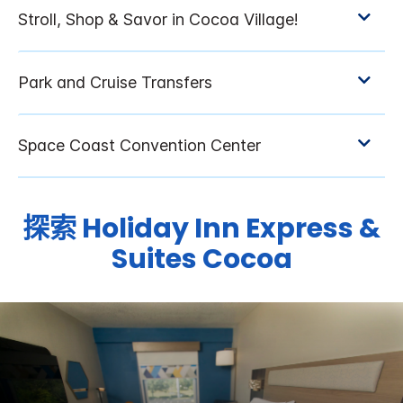
探索
Holiday Inn Express &
Suites
Cocoa