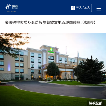
登入 / 加入
奢選遇禮
客房及套房
設施
餐飲
當地區域
團體與活動
照片
檢視全部