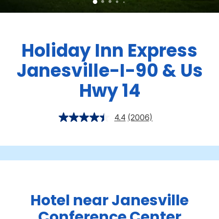
Holiday Inn Express
Janesville-I-90 & Us
Hwy 14
4.4
(2006)
Hotel near Janesville
Conference Center