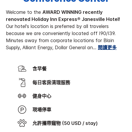
Welcome to the
AWARD WINNING recently
renovated Holiday Inn Express® Janesville Hotel!
Our hotel's location is preferred by all travelers
because we are conveniently located off I90/I39.
Minutes away from corporate locations for Blain
Supply, Alliant Energy, Dollar General an
...
閱讀更多
含早餐
每日客房清理服務
健身中心
現場停車
允許攜帶寵物 (50 USD / stay)