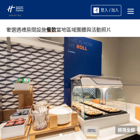
登入 / 加入
奢選遇禮
房間
設施
餐飲
當地區域
團體與活動
照片
檢視全部