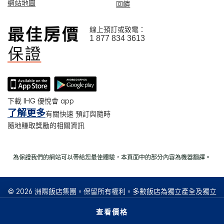
網站地圖
回饋
線上預訂或致電：
1 877 834 3613
下載 IHG 優悅會 app
了解更多
有關快速 預訂與隨時
隨地賺取獎勵的相關資訊
為保證我們的網站可以帶給您最佳體驗，本頁面中的部分內容為機器翻譯。
© 2026 洲際飯店集團。保留所有權利。多數飯店為獨立產全及獨立
經營。
查看價格