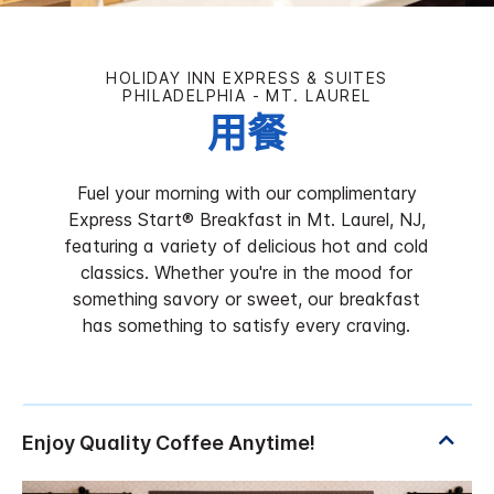
HOLIDAY INN EXPRESS & SUITES
PHILADELPHIA - MT. LAUREL
用餐
Fuel your morning with our complimentary
Express Start® Breakfast in Mt. Laurel, NJ,
featuring a variety of delicious hot and cold
classics. Whether you're in the mood for
something savory or sweet, our breakfast
has something to satisfy every craving.