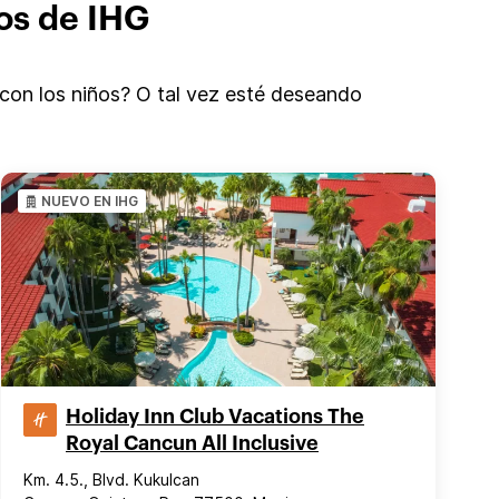
os de IHG
s con los niños? O tal vez esté deseando
NUEVO EN IHG
Holiday Inn Club Vacations The
Royal Cancun All Inclusive
Km. 4.5., Blvd. Kukulcan