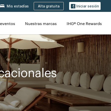
Alta gratuita
Mis estadías
Iniciar sesión
 eventos
Nuestras marcas
IHG® One Rewards
cacionales