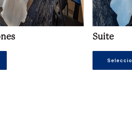
ones
Suite
selecci