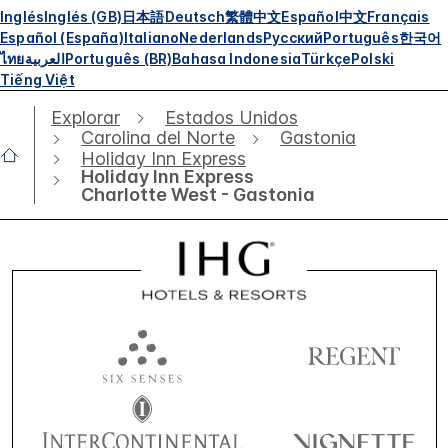
Inglés
Inglés (GB)
日本語
Deutsch
繁體中文
Español
中文
Français
Español (España)
Italiano
Nederlands
Русский
Português
한국어
ไทย
العربية
Português (BR)
Bahasa Indonesia
Türkçe
Polski
Tiếng Việt
Explorar
Estados Unidos
Carolina del Norte
Gastonia
Holiday Inn Express
Holiday Inn Express
Charlotte West - Gastonia