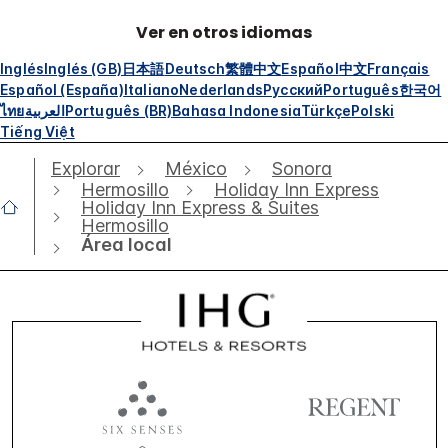
Ver en otros idiomas
Inglés
Inglés (GB)
日本語
Deutsch
繁體中文
Español
中文
Français
Español (España)
Italiano
Nederlands
Русский
Português
한국어
ไทย
العربية
Português (BR)
Bahasa Indonesia
Türkçe
Polski
Tiếng Việt
Explorar
México
Sonora
Hermosillo
Holiday Inn Express
Holiday Inn Express & Suites
Hermosillo
Área local