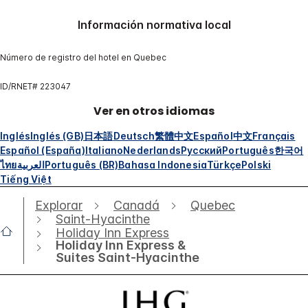
Información normativa local
Número de registro del hotel en Quebec
ID/RNET# 223047
Ver en otros idiomas
Inglés
Inglés (GB)
日本語
Deutsch
繁體中文
Español
中文
Français
Español (España)
Italiano
Nederlands
Русский
Português
한국어
ไทย
العربية
Português (BR)
Bahasa Indonesia
Türkçe
Polski
Tiếng Việt
Explorar
Canadá
Quebec
Saint-Hyacinthe
Holiday Inn Express
Holiday Inn Express &
Suites Saint-Hyacinthe