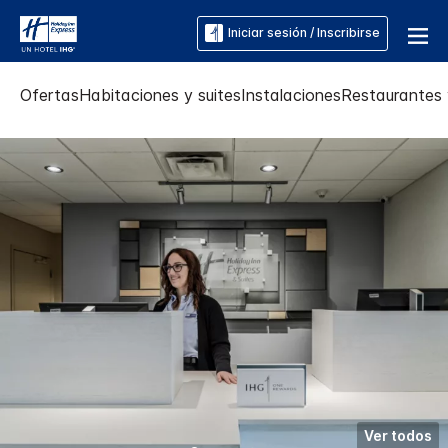
Iniciar sesión / Inscribirse
Ofertas
Habitaciones y suites
Instalaciones
Restaurantes 
Ver todos