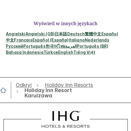
Wyświetl w innych językach
Angielski
Angielski (GB)
日本語
Deutsch
繁體中文
Español
中文
Français
Español (España)
Italiano
Nederlands
Русский
Português
한국어
ไทย
العربية
Português (BR)
Bahasa Indonesia
Türkçe
English
Tiếng Việt
Odkryj
Holiday Inn Resorts
Holiday Inn Resort
Karuizawa