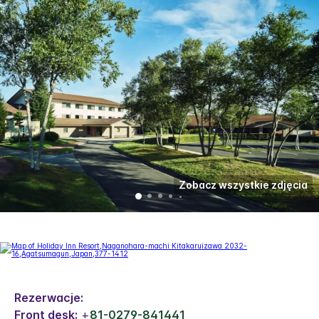
Zobacz wszystkie zdjęcia
Rezerwacje:
Front desk:
+
81-0279-841441