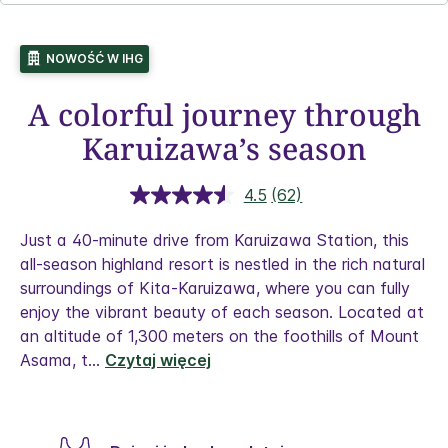
NOWOŚĆ W IHG
A colorful journey through
Karuizawa’s season
4.5
(62)
Czytaj
62
Recenzji.
Just a 40-minute drive from Karuizawa Station, this
Łącze
all-season highland resort is nestled in the rich natural
do
tej
surroundings of Kita-Karuizawa, where you can fully
samej
enjoy the vibrant beauty of each season.
Located at
strony.
an altitude of 1,300 meters on the foothills of Mount
Asama, t
...
Czytaj więcej