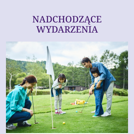
NADCHODZĄCE
WYDARZENIA
Slide
1
of
1