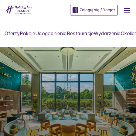
Zaloguj się / Dołącz
Oferty
Pokoje
Udogodnienia
Restauracje
Wydarzenia
Okolic