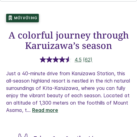
MỚI VỚI IHG
A colorful journey through
Karuizawa’s season
4.5
(62)
Đọc
62
đánh
Just a 40-minute drive from Karuizawa Station, this
giá.
all-season highland resort is nestled in the rich natural
Liên
kết
surroundings of Kita-Karuizawa, where you can fully
trang
enjoy the vibrant beauty of each season.
Located at
tương
tự.
an altitude of 1,300 meters on the foothills of Mount
Asama, t
...
Read more