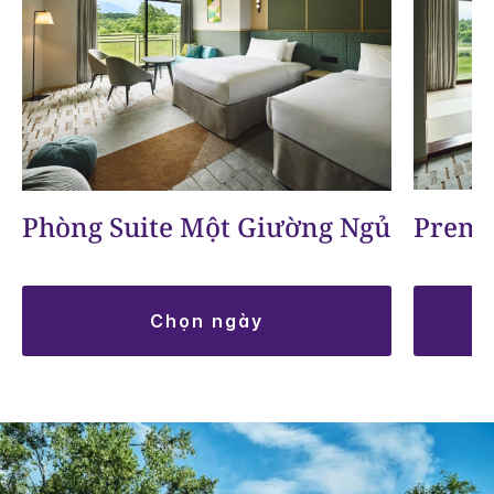
Premi
Phòng Suite Một Giường Ngủ
chọn ngày