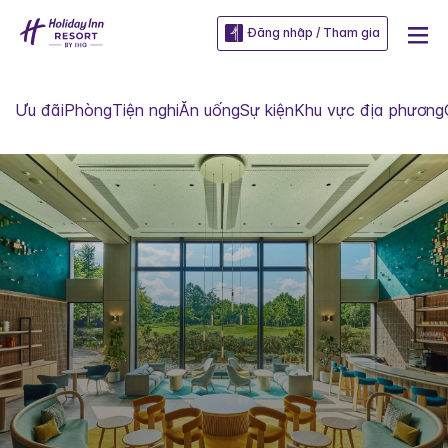
Đăng nhập / Tham gia
Ưu đãi
Phòng
Tiện nghi
Ăn uống
Sự kiện
Khu vực địa phương