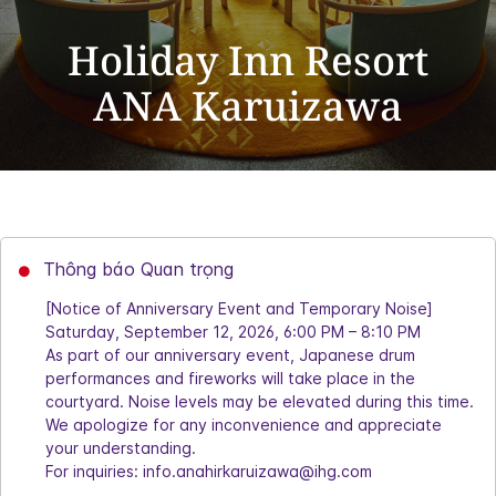
Holiday Inn Resort
ANA Karuizawa
Thông báo Quan trọng
[Notice of Anniversary Event and Temporary Noise]
Saturday, September 12, 2026, 6:00 PM – 8:10 PM
As part of our anniversary event, Japanese drum
performances and fireworks will take place in the
courtyard. Noise levels may be elevated during this time.
We apologize for any inconvenience and appreciate
your understanding.
For inquiries: info.anahirkaruizawa@ihg.com