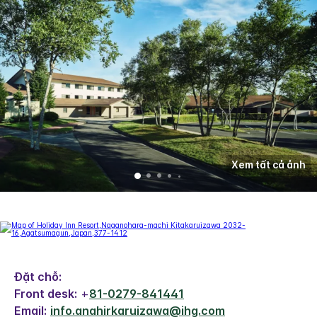
Xem tất cả ảnh
Đặt chỗ:
Front desk:
+
81-0279-841441
Email:
info.anahirkaruizawa@ihg.com