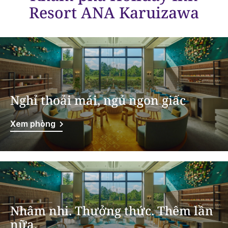
Resort
ANA Karuizawa
Nghỉ thoải mái, ngủ ngon giấc
Xem phòng
Nhâm nhi. Thưởng thức. Thêm lần
nữa.