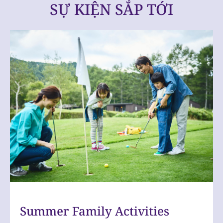
SỰ KIỆN SẮP TỚI
Slide
1
of
1
Summer Family Activities