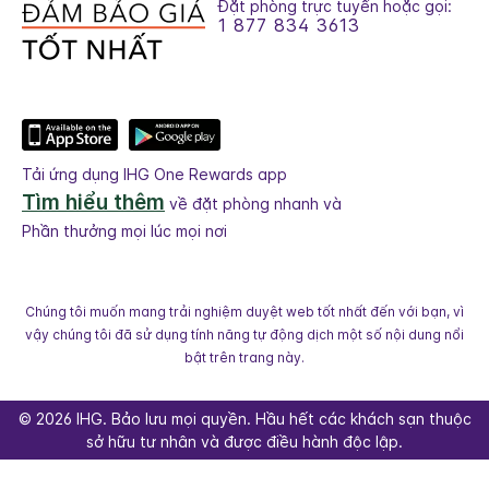
Đặt phòng trực tuyến hoặc gọi:
1 877 834 3613
Tải ứng dụng IHG One Rewards app
Tìm hiểu thêm
về đặt phòng nhanh và
Phần thưởng mọi lúc mọi nơi
Chúng tôi muốn mang trải nghiệm duyệt web tốt nhất đến với bạn, vì
vậy chúng tôi đã sử dụng tính năng tự động dịch một số nội dung nổi
bật trên trang này.
© 2026 IHG. Bảo lưu mọi quyền. Hầu hết các khách sạn thuộc
sở hữu tư nhân và được điều hành độc lập.
Select
dates