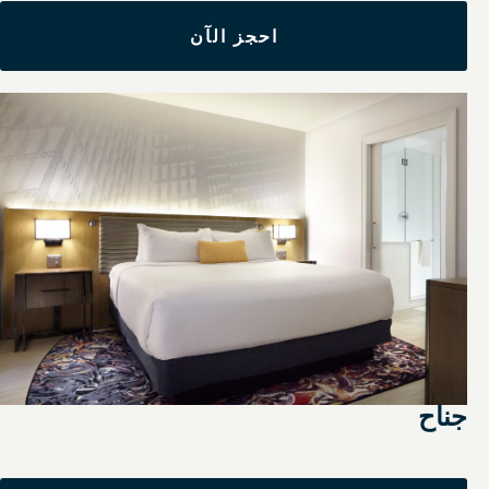
احجز الآن
جناح