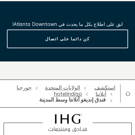
ابق على اطلاع بكل ما يحدث في
Atlanta Downtown
!
كن دائما على اتصال
استكشف
الولايات المتحدة
جورجيا
أتلانتا
hotelindigo
فندق إنديغو أتلانتا وسط المدينة