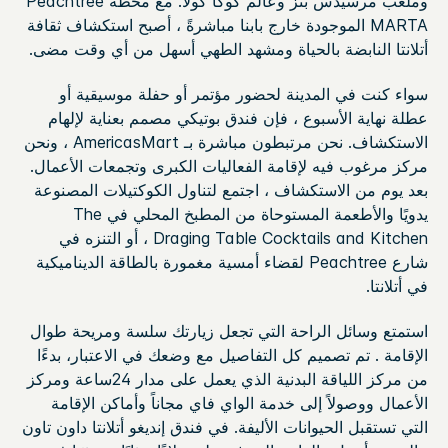
وملعب مرسيدس بنز وعالم كوكا كولا. مع محطة Peachtree
MARTA الموجودة خارج بابنا مباشرةً ، أصبح استكشاف ثقافة
أتلانتا النابضة بالحياة ومشهد الطهي أسهل من أي وقت مضى.
سواء كنت في المدينة لحضور مؤتمر أو حفلة موسيقية أو
عطلة نهاية الأسبوع ، فإن فندق بوتيكي مصمم بعناية لإلهام
الاستكشاف. نحن مرتبطون مباشرة بـ AmericasMart ، ونحن
مركز مرغوب فيه لإقامة الفعاليات الكبرى وتجمعات الأعمال.
بعد يوم من الاستكشاف ، اجتمع لتناول الكوكتيلات المصنوعة
يدويًا والأطعمة المستوحاة من المطبخ المحلي في The
Draging Table Cocktails and Kitchen ، أو التنزه في
شارع Peachtree لقضاء أمسية مغمورة بالطاقة الديناميكية
في أتلانتا.
استمتع وسائل الراحة التي تجعل زيارتك سلسة ومريحة طوال
الإقامة . تم تصميم كل التفاصيل مع وضعك في الاعتبار، بدءًا
من مركز اللياقة البدنية الذي يعمل على مدار 24ساعة ومركز
الأعمال ووصولاً إلى خدمة الواي فاي مجاناً وأماكن الإقامة
التي تستقبل الحيوانات الأليفة. في فندق إنديغو أتلانتا داون تاون