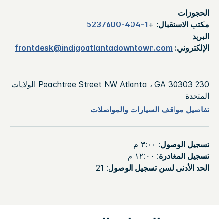
الحجوزات
مكتب الاستقبال:
+
1-404-5237600
البريد
الإلكتروني:
frontdesk@indigoatlantadowntown.com
230 Peachtree Street NW Atlanta ، GA 30303 الولايات
المتحدة
تفاصيل مواقف السيارات والمواصلات
تسجيل الوصول
: ٣:٠٠ م
تسجيل المغادرة
: ١٢:٠٠ م
الحد الأدنى لسن تسجيل الوصول
: 21