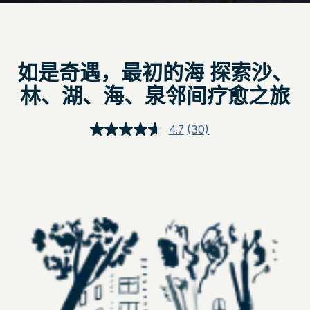
如是奇遇，最初的海 探索沙、
林、湖、海、泉邻间疗愈之旅
4.7
(30)
阅
读
30
条
评
论.
同
一
页
面
链
接。