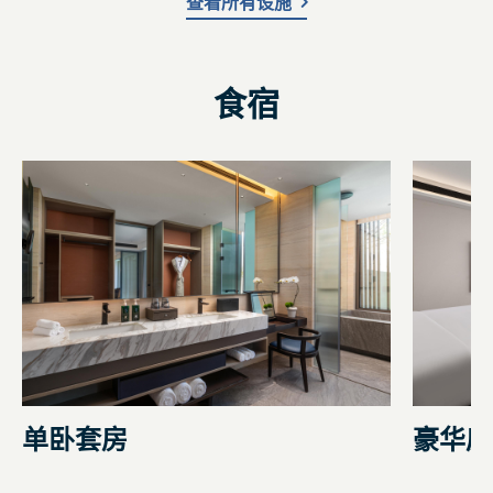
查看所有设施
食宿
单卧套房
豪华房