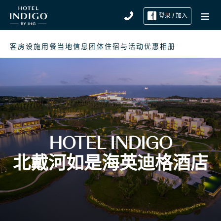
登录 / 加入
客房
设施
用餐
当地信息
团体住宿与活动
优惠
相册
HOTEL INDIGO
北戴河如是海英迪格酒店