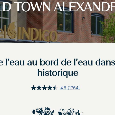
LD TOWN ALEXANDR
l’eau au bord de l’eau dans la
historique
4.6
(1764)
Lire
1764
avis.
Lien
sur
la
même