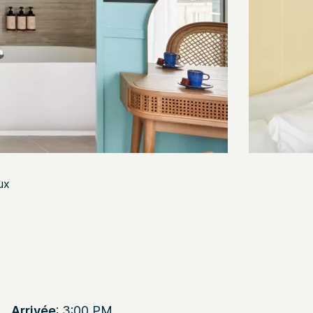
ux
Arrivée
: 3:00 PM