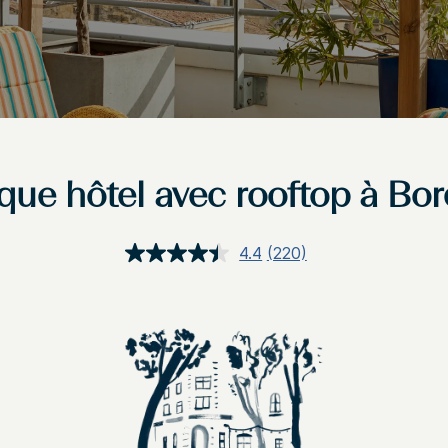
que hôtel avec rooftop à Bo
4.4
(220)
Lire
220
avis.
Lien
sur
la
même
page.