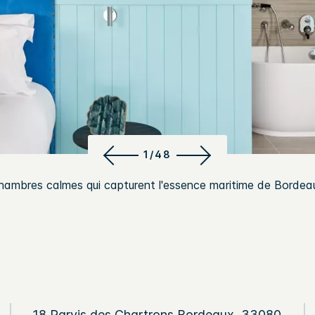
1/48
hambres calmes qui capturent l'essence maritime de Bordea
18 Parvis des Chartrons
Bordeaux
,
33080