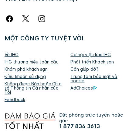
MỘT CÔNG TY TUYỆT VỜI
Về IHG
Cơ hội việc làm IHG
IHG thương hiệu toàn cầu
Phát triển Khách sạn
Khám phá khách sạn
Cần giúp đỡ?
Điều khoản sử dụng
Trung tâm bảo mật và
cookie
​Không được Bán hoặc Chia
sẻ Thông tin Cá nhân của
AdChoices
Tôi​
Feedback
Đặt phòng trực tuyến hoặc
gọi:
1 877 834 3613