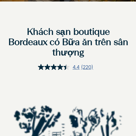
Khách sạn boutique
Bordeaux có Bữa ăn trên sân
thượng
4.4
(220)
Đọc
220
đánh
giá.
Liên
kết
trang
tương
tự.