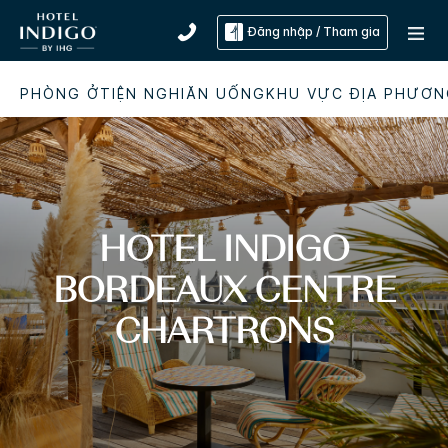
Đăng nhập / Tham gia
PHÒNG Ở
TIỆN NGHI
ĂN UỐNG
KHU VỰC ĐỊA PHƯƠ
HOTEL INDIGO
BORDEAUX CENTRE
CHARTRONS