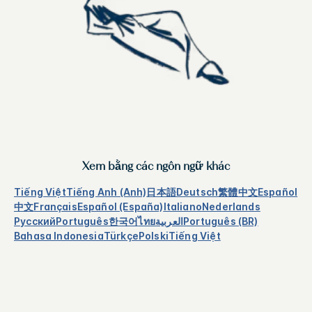
Xem bằng các ngôn ngữ khác
Tiếng Việt
Tiếng Anh (Anh)
日本語
Deutsch
繁體中文
Español
中文
Français
Español (España)
Italiano
Nederlands
Русский
Português
한국어
ไทย
العربية
Português (BR)
Bahasa Indonesia
Türkçe
Polski
Tiếng Việt