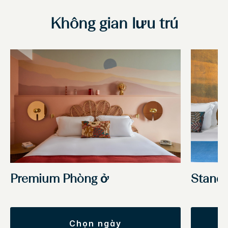
Không gian lưu trú
Stand
Premium Phòng ở
chọn ngày