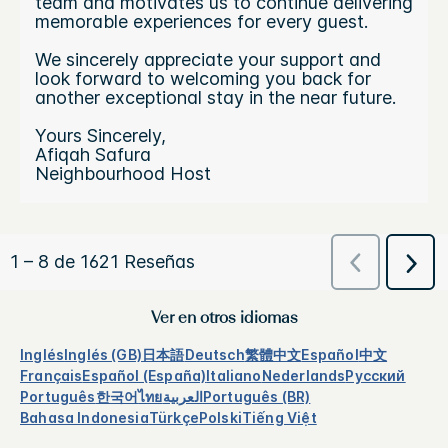
Ver en otros idiomas
Inglés
Inglés (GB)
日本語
Deutsch
繁體中文
Español
中文
Français
Español (España)
Italiano
Nederlands
Русский
Português
한국어
ไทย
العربية
Português (BR)
Bahasa Indonesia
Türkçe
Polski
Tiếng Việt