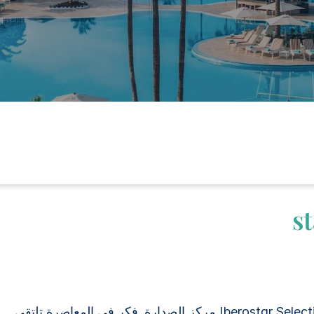
عندما يحظى موقع العطلة بالأولوية ، تحتل Iberostar Selection Anthelia مركز الصدارة. فكر في المعاصرة تلتقي