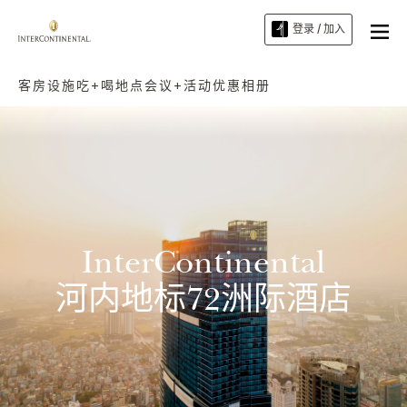
登录 / 加入
客房
设施
吃+喝
地点
会议+活动
优惠
相册
InterContinental
河内地标72洲际酒店