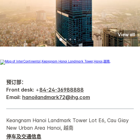
View all
预订部：
Front desk:
+
84-24-36988888
Email:
hanoilandmark72@ihg.com
Keangnam Hanoi Landmark Tower Lot E6, Cau Giay
New Urban Area Hanoi, 越南
停车及交通信息