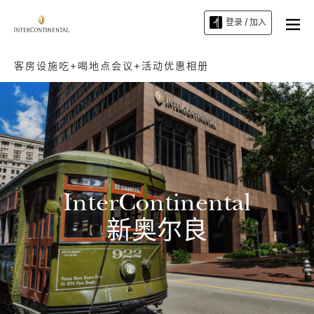
登录 / 加入
客房
设施
吃+喝
地点
会议+活动
优惠
相册
InterContinental
新奥尔良