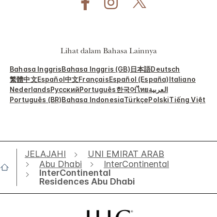
Lihat dalam Bahasa Lainnya
Bahasa Inggris
Bahasa Inggris (GB)
日本語
Deutsch
繁體中文
Español
中文
Français
Español (España)
Italiano
Nederlands
Русский
Português
한국어
ไทย
العربية
Português (BR)
Bahasa Indonesia
Türkçe
Polski
Tiếng Việt
JELAJAHI
UNI EMIRAT ARAB
Abu Dhabi
InterContinental
InterContinental
Residences Abu Dhabi