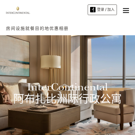
登录 / 加入
房间
设施
就餐
目的地
优惠
相册
InterContinental
阿布扎比洲际行政公寓