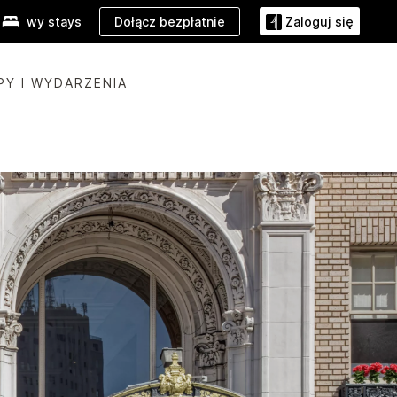
Dołącz bezpłatnie
wy stays
Zaloguj się
PY I WYDARZENIA