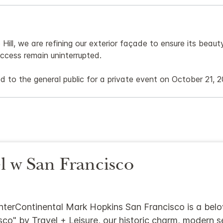
ill, we are refining our exterior façade to ensure its beaut
access remain uninterrupted.
d to the general public for a private event on October 21, 2
l w San Francisco
 InterContinental Mark Hopkins San Francisco is a bel
sco" by Travel + Leisure, our historic charm, modern s