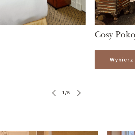
Cosy Poko
wybierz
1/5