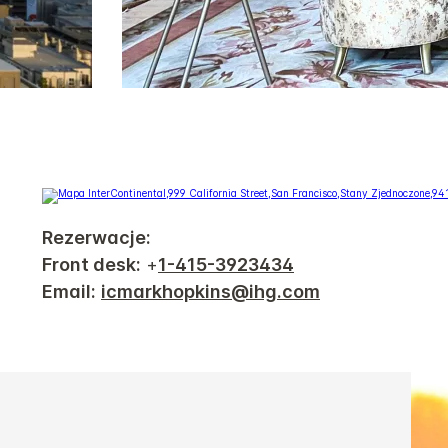
Rezerwacje:
Front desk:
+
1-415-3923434
Email:
icmarkhopkins@ihg.com