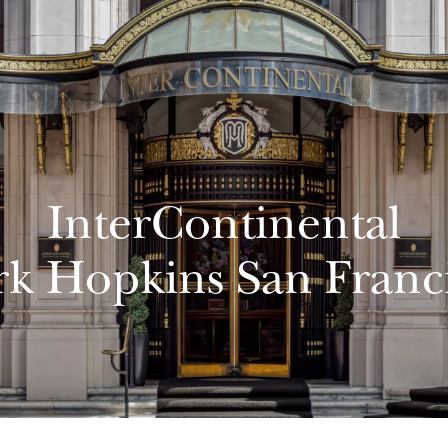
InterContinental
k Hopkins San Franc