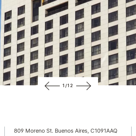
1/12
809 Moreno St.
Buenos Aires
,
C1091AAQ