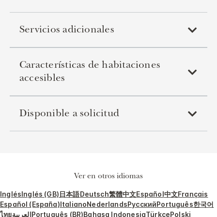
Servicios adicionales
Características de habitaciones
accesibles
Disponible a solicitud
Ver en otros idiomas
Inglés
Inglés (GB)
日本語
Deutsch
繁體中文
Español
中文
Français
Español (España)
Italiano
Nederlands
Русский
Português
한국어
ไทย
العربية
Português (BR)
Bahasa Indonesia
Türkçe
Polski