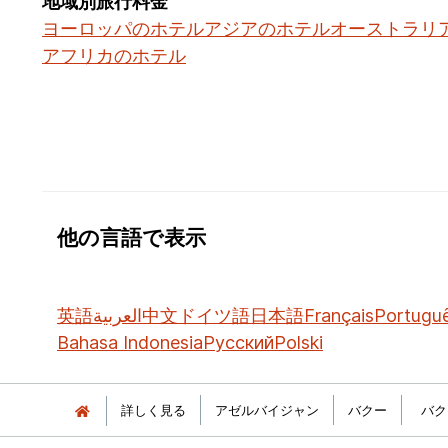
地域別旅行料金
ヨーロッパのホテル
アジアのホテル
オーストラリ
アフリカのホテル
他の言語で表示
英語
العربية
中文
ドイツ語
日本語
Français
Portugu
Bahasa Indonesia
Русский
Polski
詳しく見る
アゼルバイジャン
バクー
バク