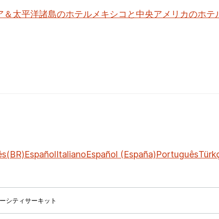
ア＆太平洋諸島のホテル
メキシコと中央アメリカのホテ
ês(BR)
Español
Italiano
Español (España)
Português
Türk
ーシティサーキット