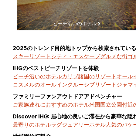
ビーチ沿いのホテル
2025のトレンド目的地トップから検索されてい
スキーリゾート
シティ・エスケープ
グルメな街
ゴ
IHGのベストビーチリゾートを体験
ビーチ沿いのホテル
カリブ諸国のリゾート
オール
コスメルのオールインクルーシブリゾート
ジャマ
ファミリーファンアウトドアアドベンチャー
ご家族連れにおすすめのホテル
米国国立公園付近
Discover IHG: 居心地の良いご滞在から豪華な
最寄りのホテル
ラグジュアリーホテル
人気のバケ