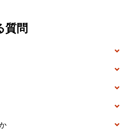
る質問
か