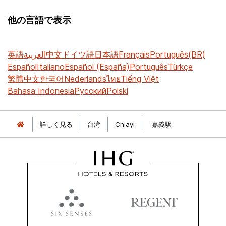
他の言語で表示
英語
العربية
中文
ドイツ語
日本語
Français
Português(BR)
Español
Italiano
Español (España)
Português
Türkçe
繁體中文
한국어
Nederlands
ไทย
Tiếng Việt
Bahasa Indonesia
Русский
Polski
詳しく見る
台湾
Chiayi
嘉義駅