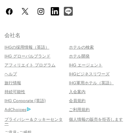
会社名
IHGの採用情報（英語）
ホテルの検索
IHG グローバルブランド
ホテル開発
アフィリエイト プログラム
IHG エージェント
ヘルプ
IHGビジネスリワーズ
旅行情報
IHG軍用ホテル（英語）
持続可能性
入会案内
IHG Corporate (英語)
会員規約
AdChoices
ご利用規約
プライバシー＆クッキーセンタ
個人情報の販売を拒否します
ー
ご意見･ご感想