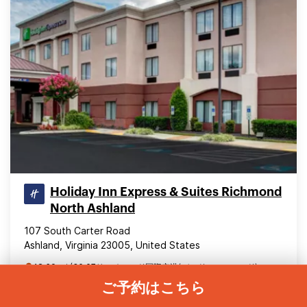
Holiday Inn Express & Suites Richmond
North Ashland
107 South Carter Road
Ashland, Virginia 23005, United States
18.69 mi (30.07リッチモンド国際空港(バード・フィールド)
(RIC)から km)
ご予約はこちら
4.20
1633件のレビュー