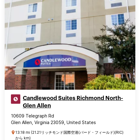
Candlewood Suites Richmond North-
Glen Allen
10609 Telegraph Rd
Glen Allen, Virginia 23059, United States
13.18 mi (21.21リッチモンド国際空港(バード・フィールド)(RIC)
から km)