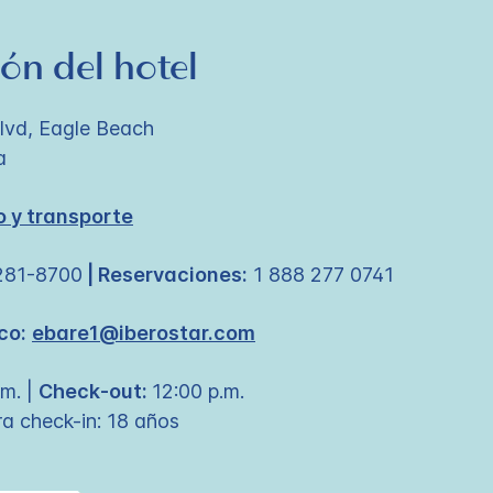
ón del hotel
Blvd, Eagle Beach
a
 y transporte
281-8700
| Reservaciones:
1 888 277 0741
co:
ebare1@iberostar.com
m. |
Check-out:
12:00 p.m.
a check-in: 18 años