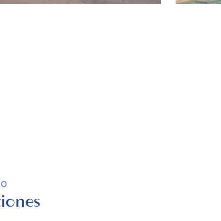
TO
iones